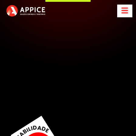
A
p
p
i
c
e
C
o
n
t
a
b
i
l
i
d
a
d
e
S
o
l
u
ç
õ
e
s
C
o
n
t
á
b
e
i
s
e
t
r
i
b
u
t
á
r
i
a
s