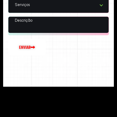
Serviços
E
N
V
I
A
R