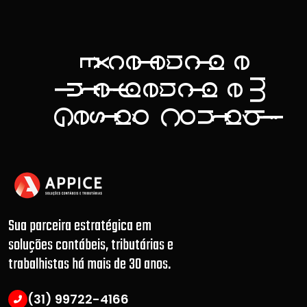
a
n
c
e
ê
c
e
E
x
l
i
m
g
a
n
n
e
ê
c
e
t
I
l
i
i
G
C
ã
á
b
o
o
n
e
s
t
t
l
i
.
Sua parceira estratégica em
soluções contábeis, tributárias e
trabalhistas há mais de 30 anos.
(31) 99722-4166