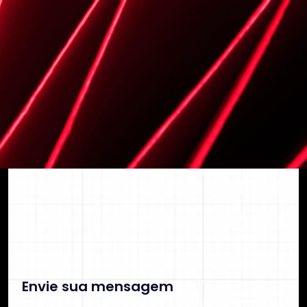
segurança e previsibilidade financeira.
C
o
n
t
a
t
o
C
O
N
T
A
T
O
Envie sua mensagem