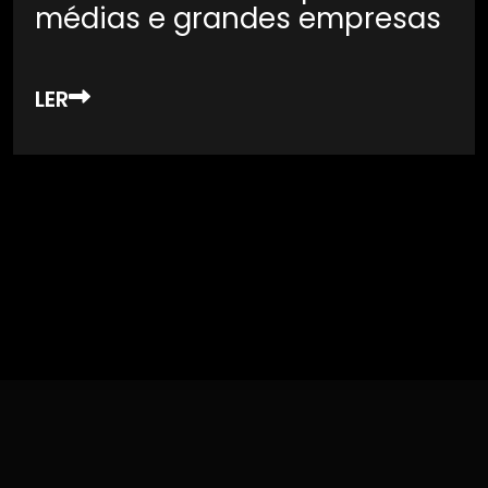
médias e grandes empresas
LER
Want to see our Recent News & Updates.
Click here to View More