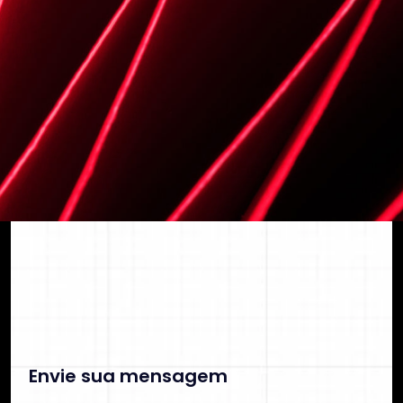
segurança e previsibilidade financeira.
C
o
n
t
a
t
o
C
O
N
T
A
T
O
Envie sua mensagem