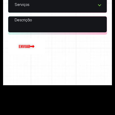
Serviços
E
N
V
I
A
R