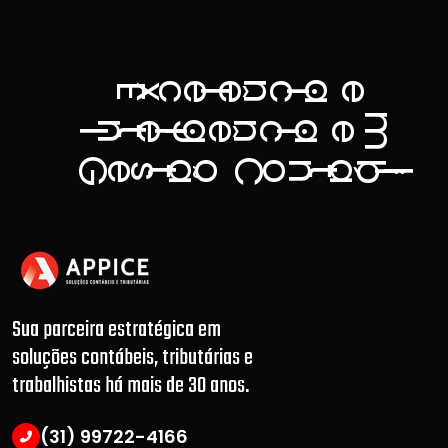
a
n
c
e
ê
c
e
E
x
l
i
m
g
a
n
n
e
ê
c
e
t
I
l
i
i
G
C
ã
á
b
o
o
n
e
s
t
t
l
i
.
Sua parceira estratégica em
soluções contábeis, tributárias e
trabalhistas há mais de 30 anos.
(31) 99722-4166