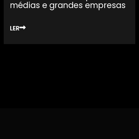
médias e grandes empresas
LER
Want to see our Recent News & Updates.
Click here to View More