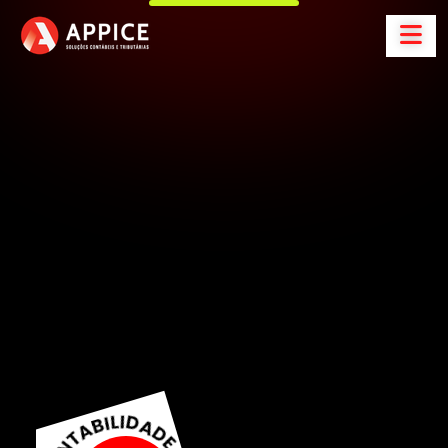
A
p
p
i
c
e
C
o
n
t
a
b
i
l
i
d
a
d
e
S
o
l
u
ç
õ
e
s
C
o
n
t
á
b
e
i
s
e
t
r
i
b
u
t
á
r
i
a
s