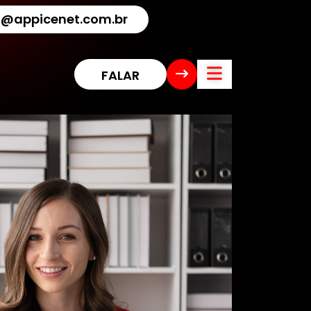
@appicenet.com.br
F
A
L
A
R