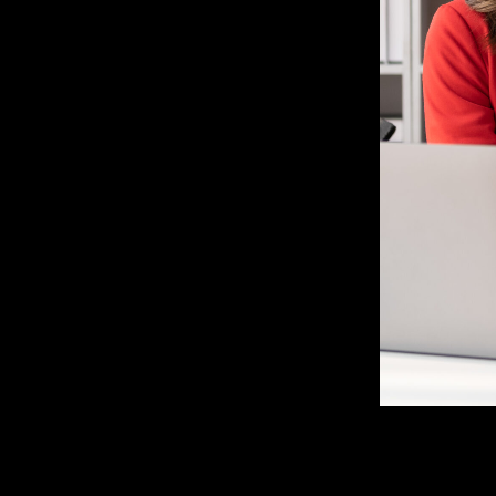
u
t
á
r
i
a
s