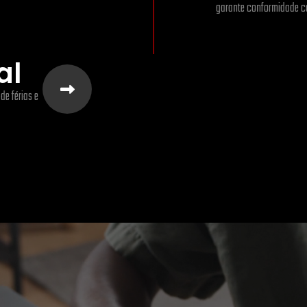
garante conformidade co
al
e férias e