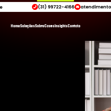
(31) 99722-4166
atendimento
e
H
o
m
e
S
o
l
u
ç
õ
e
s
S
o
b
r
e
C
a
s
e
s
I
n
s
i
g
h
t
s
C
o
n
t
a
t
o
i
d
a
d
e