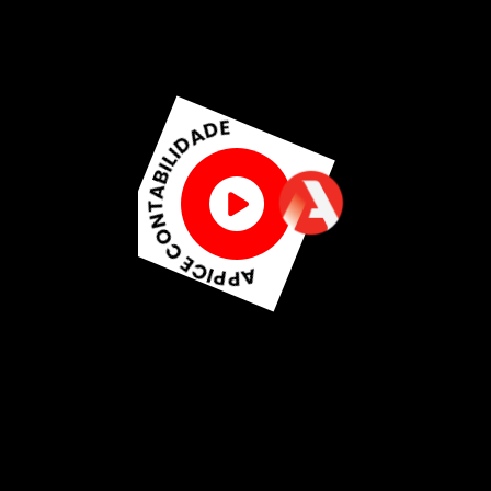
S
o
l
u
ç
õ
e
s
C
o
n
t
á
b
e
i
s
e
t
r
i
b