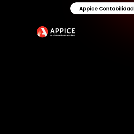
Appice Contabilidad
A
p
p
i
c
e
C
o
n
t
a
b
i
l