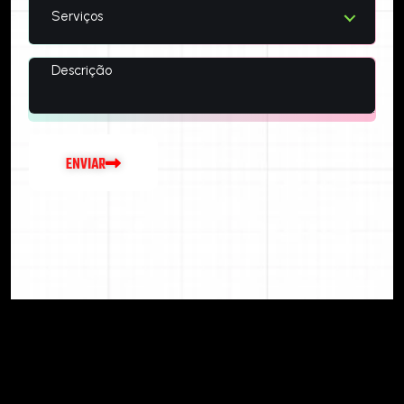
Serviços
E
N
V
I
A
R