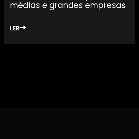
médias e grandes empresas
LER
Want to see our Recent News & Updates.
Click here to View More