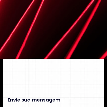
segurança e previsibilidade financeira.
C
o
n
t
a
t
o
C
O
N
T
A
T
O
Envie sua mensagem