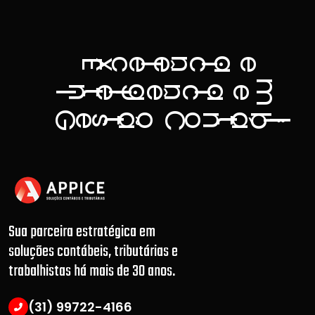
a
n
c
e
ê
c
e
E
x
l
i
m
g
a
n
n
e
ê
c
e
t
I
l
i
i
G
C
ã
á
b
o
o
n
e
s
t
t
l
i
.
Sua parceira estratégica em
soluções contábeis, tributárias e
trabalhistas há mais de 30 anos.
(31) 99722-4166