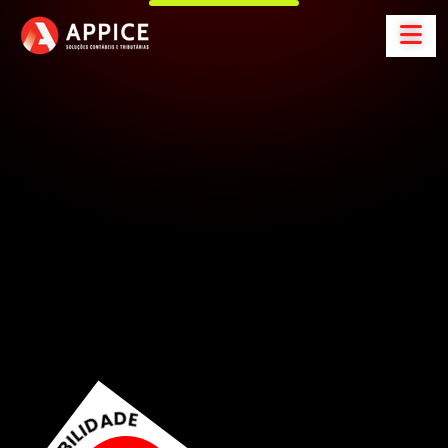
A
p
p
i
c
e
C
o
n
t
a
b
i
l
i
d
a
d
e
S
o
l
u
ç
õ
e
s
C
o
n
t
á
b
e
i
s
e
t
r
i
b
u
t
á
r
i
a
s