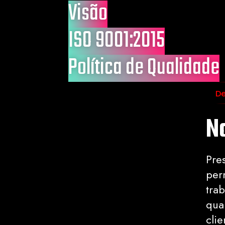
Visão
ISO 9001:2015
Política de Qualidade
De
N
Pre
per
tra
qua
clie