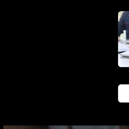
/home/appicenet/www/wp-
/hom
content/plugins/photia-
conte
plugin/elementor/widgets/Features/featu
plugi
template/feature-2.php on line
84
templ
">
">