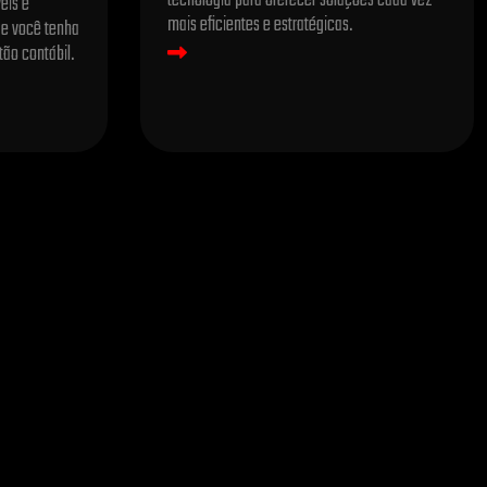
tecnologia para oferecer soluções cada vez
eis e
mais eficientes e estratégicas.
que você tenha
tão contábil.