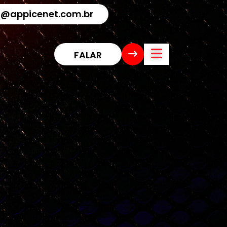
@appicenet.com.br
F
A
L
A
R