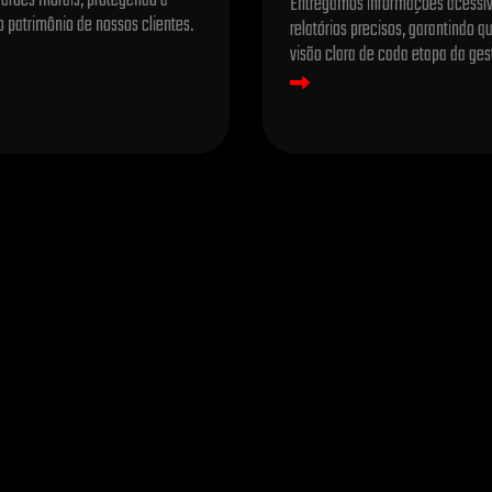
adrões morais, protegendo a
Entregamos informações acessív
o patrimônio de nossos clientes.
relatórios precisos, garantindo 
visão clara de cada etapa da ges