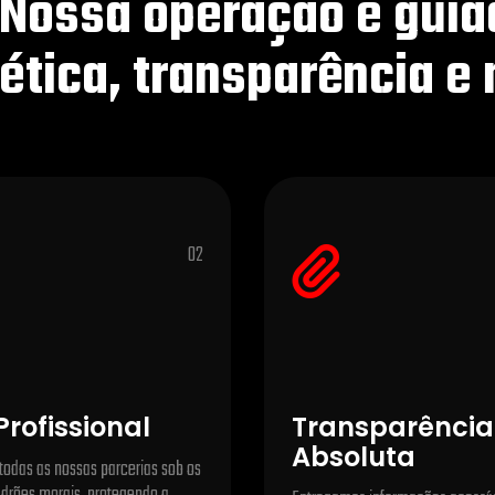
Nossa operação é guiad
ética, transparência e
02
Profissional
Transparência
Absoluta
odas as nossas parcerias sob os