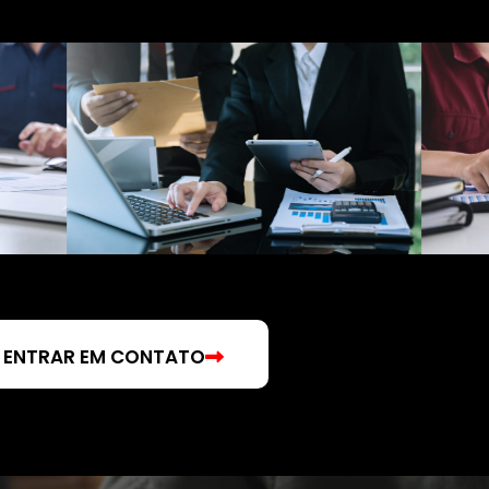
e/appicenet/www/wp-
/home/appicenet
nt/plugins/photia-
content/plugins/ph
re-
n/elementor/widgets/Features/feature-
plugin/elementor/w
E
N
T
R
A
R
E
M
C
O
N
T
A
T
O
ate/feature-2.php on line
84
template/feature-2
">