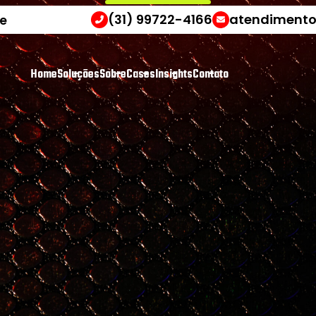
(31) 99722-4166
atendimento
e
H
o
m
e
S
o
l
u
ç
õ
e
s
S
o
b
r
e
C
a
s
e
s
I
n
s
i
g
h
t
s
C
o
n
t
a
t
o