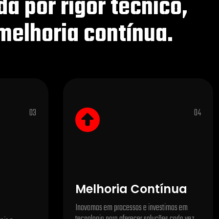
a por rigor técnico,
 melhoria contínua.
03
04
Melhoria Contínua
Inovamos em processos e investimos em