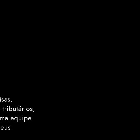
isas,
tributários,
uma equipe
seus