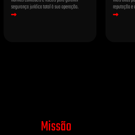
normas contábeis e fiscais para garantir
mais altos p
segurança jurídica total à sua operação.
reputação e 
Missão