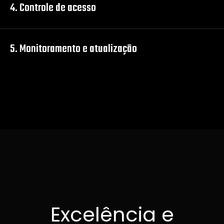
4. Controle de acesso
5. Monitoramento e atualização
E
x
c
e
l
ê
n
c
i
a
e