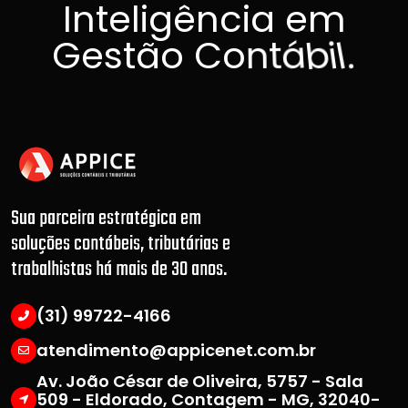
I
n
t
e
l
i
g
ê
n
c
i
a
e
m
G
e
s
t
ã
o
C
o
n
t
á
b
i
l
.
Sua parceira estratégica em
soluções contábeis, tributárias e
trabalhistas há mais de 30 anos.
(31) 99722-4166
atendimento@appicenet.com.br
Av. João César de Oliveira, 5757 - Sala
509 - Eldorado, Contagem - MG, 32040-