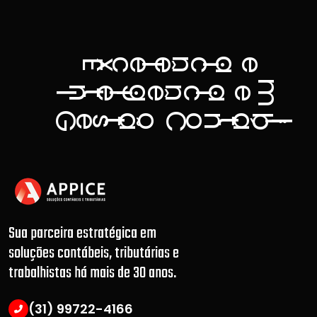
a
n
c
e
ê
c
e
E
x
l
i
m
g
a
n
n
e
ê
c
e
t
I
l
i
i
G
C
ã
á
b
o
o
n
e
s
t
t
l
i
.
Sua parceira estratégica em
soluções contábeis, tributárias e
trabalhistas há mais de 30 anos.
(31) 99722-4166