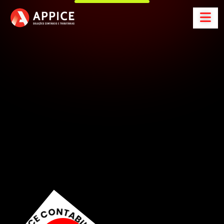
A
p
p
i
c
e
C
o
n
t
a
b
i
l
i
d
a
d
e
S
o
l
u
ç
õ
e
s
C
o
n
t
á
b
e
i
s
e
t
r
i
b
u
t
á
r
i
a
s