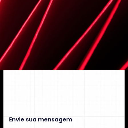
segurança e previsibilidade financeira.
C
o
n
t
a
t
o
C
O
N
T
A
T
O
Envie sua mensagem