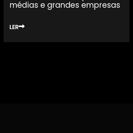
médias e grandes empresas
LER
Want to see our Recent News & Updates.
Click here to View More