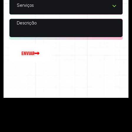
Serviços
E
N
V
I
A
R