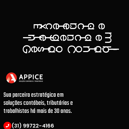
a
n
c
e
ê
c
e
E
x
l
i
m
g
a
n
n
e
ê
c
e
t
I
l
i
i
G
C
ã
á
b
o
o
n
e
s
t
t
l
i
.
Sua parceira estratégica em
soluções contábeis, tributárias e
trabalhistas há mais de 30 anos.
(31) 99722-4166