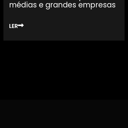
médias e grandes empresas
LER
Want to see our Recent News & Updates.
Click here to View More