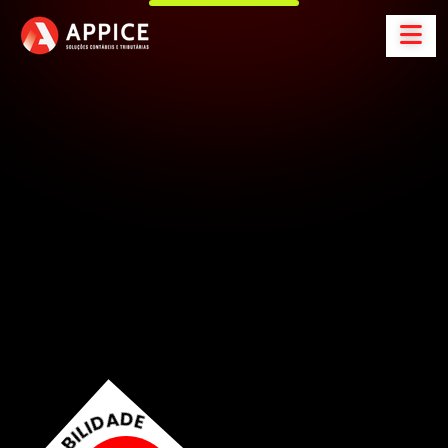
A
p
p
i
c
e
C
o
n
t
a
b
i
l
i
d
a
d
e
S
o
l
u
ç
õ
e
s
C
o
n
t
á
b
e
i
s
e
t
r
i
b
u
t
á
r
i
a
s