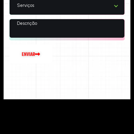
Serviços
E
N
V
I
A
R