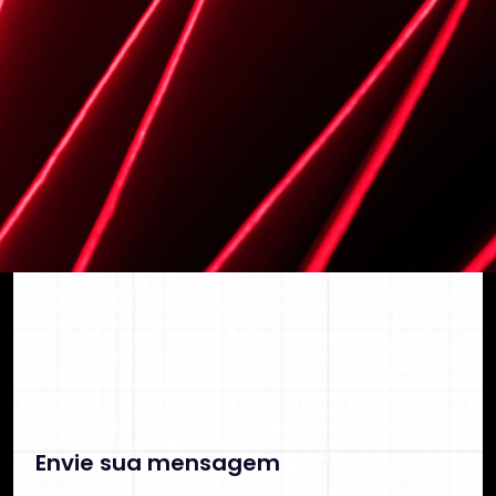
segurança e previsibilidade financeira.
C
o
n
t
a
t
o
C
O
N
T
A
T
O
Envie sua mensagem