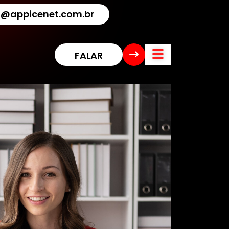
@appicenet.com.br
F
A
L
A
R