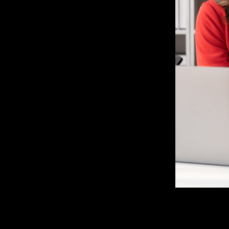
u
t
á
r
i
a
s