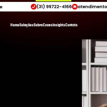
(31) 99722-4166
atendimento
e
H
o
m
e
S
o
l
u
ç
õ
e
s
S
o
b
r
e
C
a
s
e
s
I
n
s
i
g
h
t
s
C
o
n
t
a
t
o
i
d
a
d
e