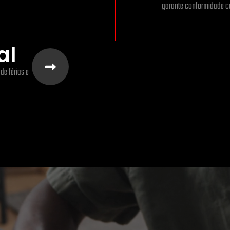
garante conformidade co
al
e férias e