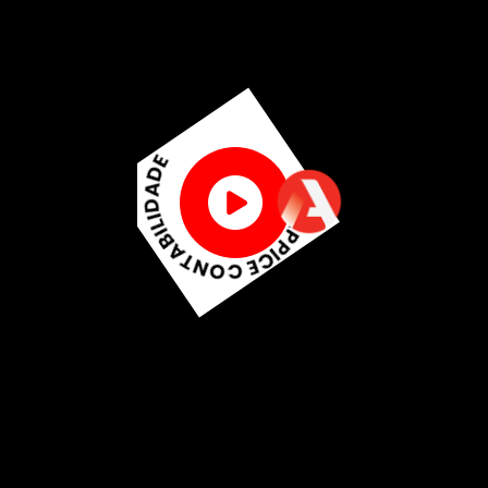
S
o
l
u
ç
õ
e
s
C
o
n
t
á
b
e
i
s
e
t
r
i
b