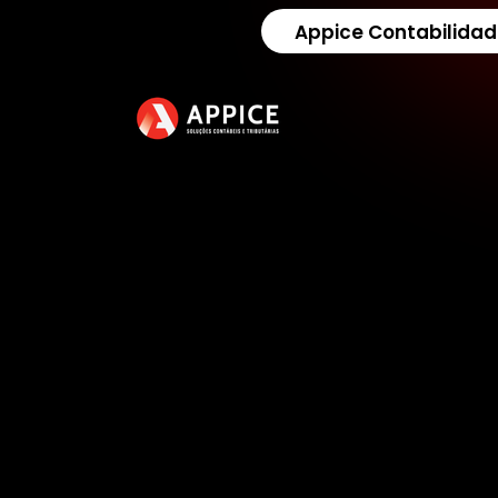
Appice Contabilidad
A
p
p
i
c
e
C
o
n
t
a
b
i
l