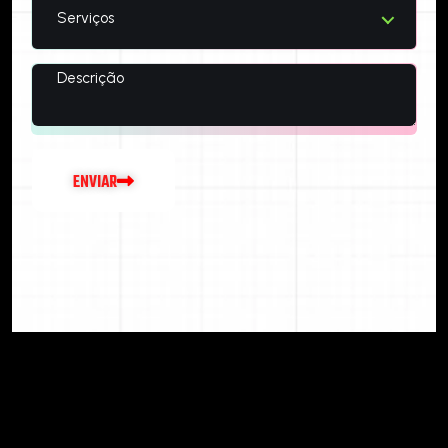
Serviços
E
N
V
I
A
R