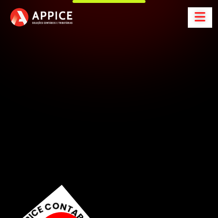
A
p
p
i
c
e
C
o
n
t
a
b
i
l
i
d
a
d
e
S
o
l
u
ç
õ
e
s
C
o
n
t
á
b
e
i
s
e
t
r
i
b
u
t
á
r
i
a
s