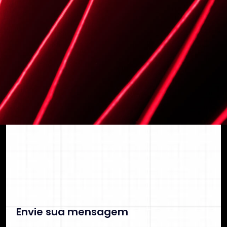
segurança e previsibilidade financeira.
C
o
n
t
a
t
o
C
O
N
T
A
T
O
Envie sua mensagem