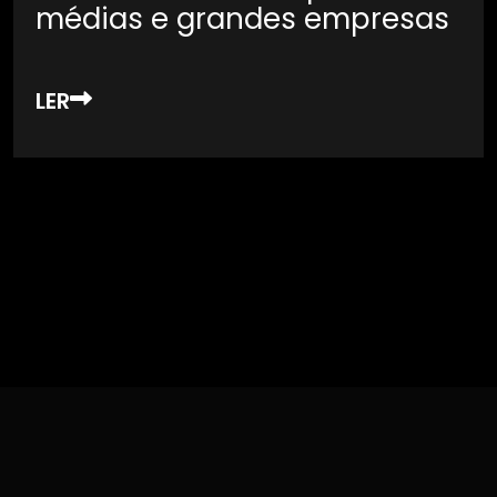
médias e grandes empresas
LER
Want to see our Recent News & Updates.
Click here to View More