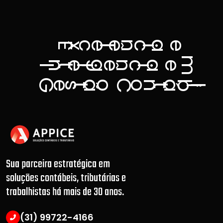
a
n
c
e
ê
c
e
E
x
l
i
m
g
a
n
n
e
ê
c
e
t
I
l
i
i
G
C
ã
á
b
o
o
n
e
s
t
t
l
i
.
Sua parceira estratégica em
soluções contábeis, tributárias e
trabalhistas há mais de 30 anos.
(31) 99722-4166